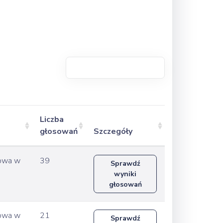
Liczba
głosowań
Szczegóły
wowa w
39
Sprawdź
wyniki
głosowań
wowa w
21
Sprawdź