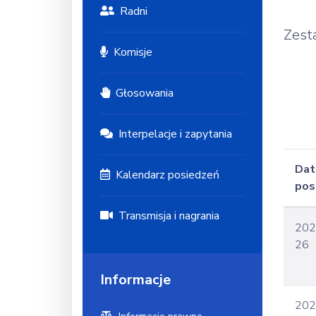
Radni
Zest
Komisje
Głosowania
Interpelacje i zapytania
Dat
Kalendarz posiedzeń
pos
Transmisja i nagrania
202
26
Informacje
202